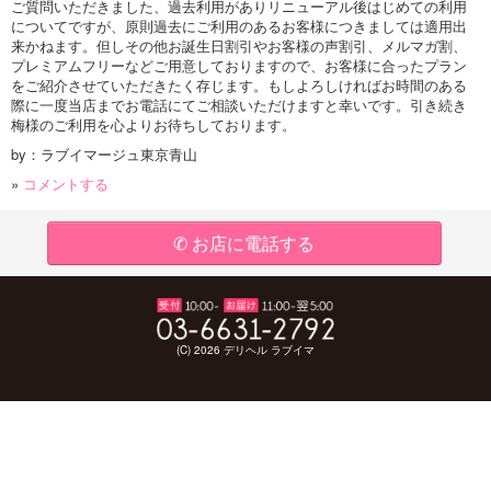
ご質問いただきました、過去利用がありリニューアル後はじめての利用
についてですが、原則過去にご利用のあるお客様につきましては適用出
来かねます。但しその他お誕生日割引やお客様の声割引、メルマガ割、
プレミアムフリーなどご用意しておりますので、お客様に合ったプラン
をご紹介させていただきたく存じます。もしよろしければお時間のある
際に一度当店までお電話にてご相談いただけますと幸いです。引き続き
梅様のご利用を心よりお待ちしております。
by：ラブイマージュ東京青山
»
コメントする
✆ お店に電話する
(C) 2026 デリヘル ラブイマ