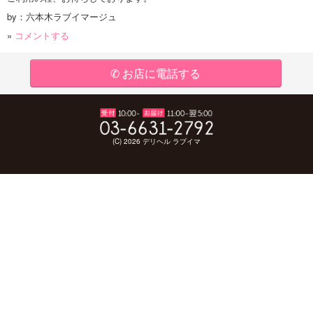
by：六本木ラブイマージュ
»
コメントする
✆ お店に電話する
(C) 2026 デリヘル ラブイマ