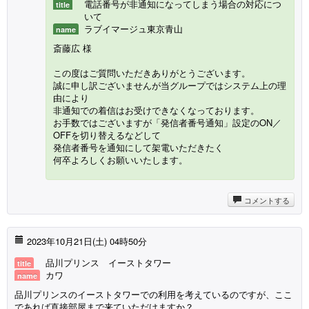
電話番号が非通知になってしまう場合の対応につ
title
いて
ラブイマージュ東京青山
name
斎藤広 様
この度はご質問いただきありがとうございます。
誠に申し訳ございませんが当グループではシステム上の理
由により
非通知での着信はお受けできなくなっております。
お手数ではございますが「発信者番号通知」設定のON／
OFFを切り替えるなどして
発信者番号を通知にして架電いただきたく
何卒よろしくお願いいたします。
コメントする
2023年10月21日(
土
) 04時50分
品川プリンス イーストタワー
title
カワ
name
品川プリンスのイーストタワーでの利用を考えているのですが、ここ
であれば直接部屋まで来ていただけますか？