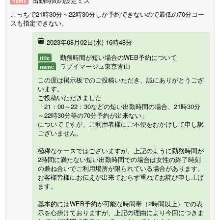
出勤時間の設定ミス
name
こっちで21時30分～22時30分しか予約できないので最低の70分コー
スも指定できない。
2023年08月02日(水) 16時48分
勤務時間が短い場合のWEB予約について
title
ラブイマージュ東京青山
name
この度は掲示板でのご投稿いただき、誠にありがとうござ
います。
ご投稿いただきました
「21：00～22：30などの短い出勤時間の場合、21時30分
～22時30分等の70分予約が出来ない」
についてですが、ご利用者様にご不便をおかけして申し訳
ございません。
極稀なケースではございますが、上記のように勤務時間が
2時間に満たない短い出勤時間での場合は女性の終了時刻
の兼ね合いでご利用場所が限られている場合があります。
お客様皆様にお伝えが出来ておらず重ねてお詫び申し上げ
ます。
基本的にはWEB予約が可能な時間帯（2時間以上）での表
示を心掛けておりますが、上記の理由により今回につきま