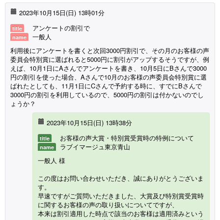
2023年10月15日(
日
) 13時01分
アンケートの割引で
title
一般人
name
利用後にアンケートを書くと次回3000円割引で、その月のお客様の声
委員会特別賞に選ばれると5000円に割引がアップするそうですが、例
えば、10月1日にAさんでアンケートを書き、10月5日にBさんで3000
円の割引を使った場合、Aさんで10月のお客様の声委員会特別賞に選
ばれたとしても、11月1日にCさんで予約する時に、すでにBさんで
3000円の割引を利用しているので、5000円の割引は付かないのでし
ょうか？
2023年10月15日(
日
) 13時38分
お客様の声大賞・特別賞受賞時の特例について
title
ラブイマージュ東京青山
name
一般人 様
この度はお問い合わせいただき、誠にありがとうございま
す。
早速ですがご質問いただきました、大賞及び特別賞受賞時
に関するお客様の声の取り扱いについてですが、
本来は割引適用した時点で該当のお客様は適用済みという