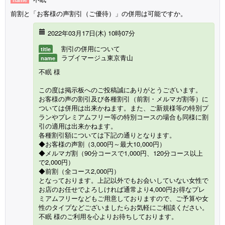
前割と「お客様の声割引（ご優待）」の併用は可能ですか。
2022年03月17日(木) 10時07分
割引の併用について
title
ラブイマージュ東京青山
name
不眠 様
この度は掲示板へのご投稿誠にありがとうございます。
お客様の声の割引及び各種割引（前割・メルマガ割等）に
ついては併用は出来かねます。また、ご新規様等の特別プ
ランやプレミアムフリー等の特別コースの場合も同様に割
引の適用は出来かねます。
各種割引額については下記の通りとなります。
◆お客様の声割（3,000円～最大10,000円）
◆メルマガ割（90分コースで1,000円、120分コース以上
で2,000円）
◆前割（全コース2,000円）
となっております。上記以外でもお会いしていない女性で
お店のお任せでよろしければ通常より4,000円お得なプレ
ミアムフリーなどもご用意しておりますので、ご予算や女
性のタイプなどございましたらお気軽にご相談ください。
不眠 様のご利用を心よりお待ちしております。