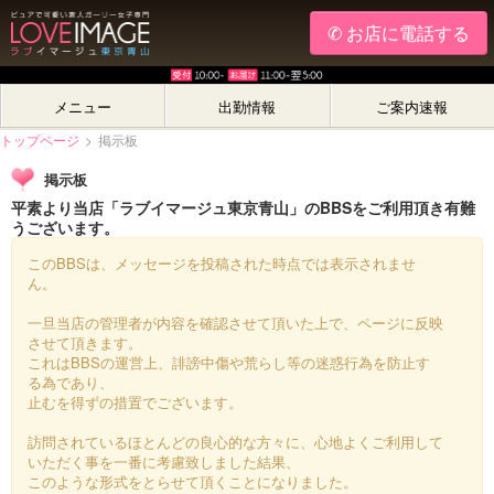
✆ お店に電話する
メニュー
出勤情報
ご案内速報
トップページ
>
掲示板
掲示板
平素より当店「ラブイマージュ東京青山」のBBSをご利用頂き有難
うございます。
このBBSは、メッセージを投稿された時点では表示されませ
ん。
一旦当店の管理者が内容を確認させて頂いた上で、ページに反映
させて頂きます。
これはBBSの運営上、誹謗中傷や荒らし等の迷惑行為を防止す
る為であり、
止むを得ずの措置でございます。
訪問されているほとんどの良心的な方々に、心地よくご利用して
いただく事を一番に考慮致しました結果、
このような形式をとらせて頂くことになりました。