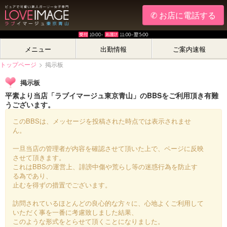
✆ お店に電話する
メニュー
出勤情報
ご案内速報
トップページ
>
掲示板
掲示板
平素より当店「ラブイマージュ東京青山」のBBSをご利用頂き有難
うございます。
このBBSは、メッセージを投稿された時点では表示されませ
ん。
一旦当店の管理者が内容を確認させて頂いた上で、ページに反映
させて頂きます。
これはBBSの運営上、誹謗中傷や荒らし等の迷惑行為を防止す
る為であり、
止むを得ずの措置でございます。
訪問されているほとんどの良心的な方々に、心地よくご利用して
いただく事を一番に考慮致しました結果、
このような形式をとらせて頂くことになりました。