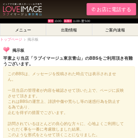
✆ お店に電話する
メニュー
出勤情報
ご案内速報
トップページ
>
掲示板
掲示板
平素より当店「ラブイマージュ東京青山」のBBSをご利用頂き有難
うございます。
このBBSは、メッセージを投稿された時点では表示されませ
ん。
一旦当店の管理者が内容を確認させて頂いた上で、ページに反映
させて頂きます。
これはBBSの運営上、誹謗中傷や荒らし等の迷惑行為を防止す
る為であり、
止むを得ずの措置でございます。
訪問されているほとんどの良心的な方々に、心地よくご利用して
いただく事を一番に考慮致しました結果、
このような形式をとらせて頂くことになりました。