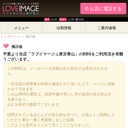
✆ お店に電話する
メニュー
出勤情報
ご案内速報
トップページ
>
掲示板
掲示板
平素より当店「ラブイマージュ東京青山」のBBSをご利用頂き有難
うございます。
このBBSは、メッセージを投稿された時点では表示されませ
ん。
一旦当店の管理者が内容を確認させて頂いた上で、ページに反映
させて頂きます。
これはBBSの運営上、誹謗中傷や荒らし等の迷惑行為を防止す
る為であり、
止むを得ずの措置でございます。
訪問されているほとんどの良心的な方々に、心地よくご利用して
いただく事を一番に考慮致しました結果、
このような形式をとらせて頂くことになりました。