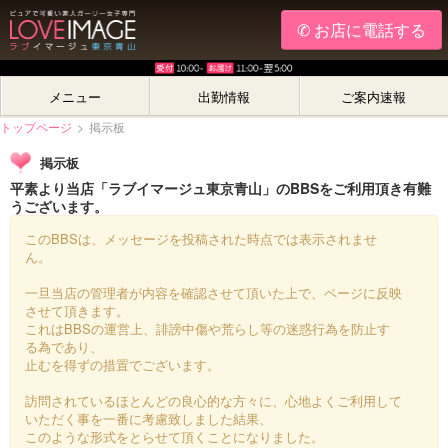
✆ お店に電話する
メニュー
出勤情報
ご案内速報
トップページ
>
掲示板
掲示板
平素より当店「ラブイマージュ東京青山」のBBSをご利用頂き有難
うございます。
このBBSは、メッセージを投稿された時点では表示されませ
ん。
一旦当店の管理者が内容を確認させて頂いた上で、ページに反映
させて頂きます。
これはBBSの運営上、誹謗中傷や荒らし等の迷惑行為を防止す
る為であり、
止むを得ずの措置でございます。
訪問されているほとんどの良心的な方々に、心地よくご利用して
いただく事を一番に考慮致しました結果、
このような形式をとらせて頂くことになりました。