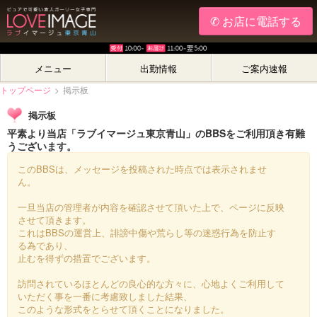
✆ お店に電話する
メニュー
出勤情報
ご案内速報
トップページ
>
掲示板
掲示板
平素より当店「ラブイマージュ東京青山」のBBSをご利用頂き有難
うございます。
このBBSは、メッセージを投稿された時点では表示されませ
ん。
一旦当店の管理者が内容を確認させて頂いた上で、ページに反映
させて頂きます。
これはBBSの運営上、誹謗中傷や荒らし等の迷惑行為を防止す
る為であり、
止むを得ずの措置でございます。
訪問されているほとんどの良心的な方々に、心地よくご利用して
いただく事を一番に考慮致しました結果、
このような形式をとらせて頂くことになりました。