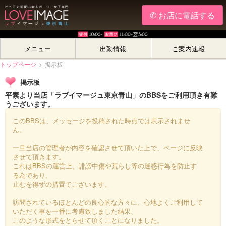
✆ お店に電話する
メニュー
出勤情報
ご案内速報
トップページ
>
掲示板
掲示板
平素より当店「ラブイマージュ東京青山」のBBSをご利用頂き有難
うございます。
このBBSは、メッセージを投稿された時点では表示されませ
ん。
一旦当店の管理者が内容を確認させて頂いた上で、ページに反映
させて頂きます。
これはBBSの運営上、誹謗中傷や荒らし等の迷惑行為を防止す
る為であり、
止むを得ずの措置でございます。
訪問されているほとんどの良心的な方々に、心地よくご利用して
いただく事を一番に考慮致しました結果、
このような形式をとらせて頂くことになりました。