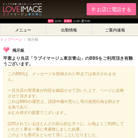
✆ お店に電話する
メニュー
出勤情報
ご案内速報
トップページ
>
掲示板
掲示板
平素より当店「ラブイマージュ東京青山」のBBSをご利用頂き有難
うございます。
このBBSは、メッセージを投稿された時点では表示されませ
ん。
一旦当店の管理者が内容を確認させて頂いた上で、ページに反映
させて頂きます。
これはBBSの運営上、誹謗中傷や荒らし等の迷惑行為を防止す
る為であり、
止むを得ずの措置でございます。
訪問されているほとんどの良心的な方々に、心地よくご利用して
いただく事を一番に考慮致しました結果、
このような形式をとらせて頂くことになりました。