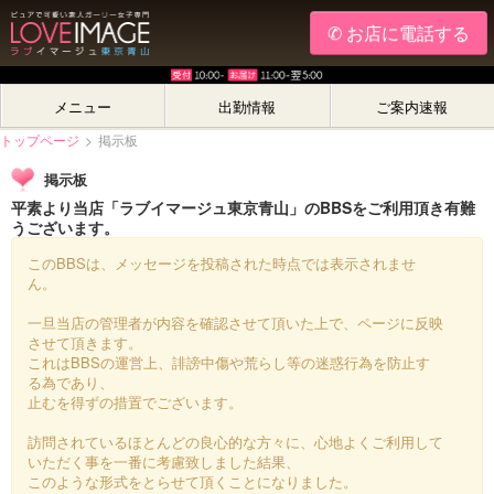
✆ お店に電話する
メニュー
出勤情報
ご案内速報
トップページ
>
掲示板
掲示板
平素より当店「ラブイマージュ東京青山」のBBSをご利用頂き有難
うございます。
このBBSは、メッセージを投稿された時点では表示されませ
ん。
一旦当店の管理者が内容を確認させて頂いた上で、ページに反映
させて頂きます。
これはBBSの運営上、誹謗中傷や荒らし等の迷惑行為を防止す
る為であり、
止むを得ずの措置でございます。
訪問されているほとんどの良心的な方々に、心地よくご利用して
いただく事を一番に考慮致しました結果、
このような形式をとらせて頂くことになりました。