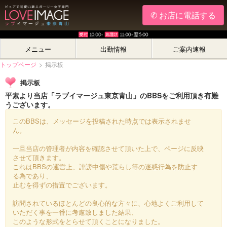
✆ お店に電話する
メニュー
出勤情報
ご案内速報
トップページ
>
掲示板
掲示板
平素より当店「ラブイマージュ東京青山」のBBSをご利用頂き有難
うございます。
このBBSは、メッセージを投稿された時点では表示されませ
ん。
一旦当店の管理者が内容を確認させて頂いた上で、ページに反映
させて頂きます。
これはBBSの運営上、誹謗中傷や荒らし等の迷惑行為を防止す
る為であり、
止むを得ずの措置でございます。
訪問されているほとんどの良心的な方々に、心地よくご利用して
いただく事を一番に考慮致しました結果、
このような形式をとらせて頂くことになりました。