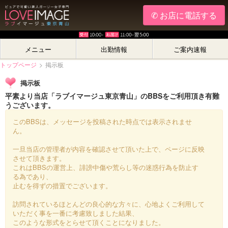
✆ お店に電話する
メニュー
出勤情報
ご案内速報
トップページ
>
掲示板
掲示板
平素より当店「ラブイマージュ東京青山」のBBSをご利用頂き有難
うございます。
このBBSは、メッセージを投稿された時点では表示されませ
ん。
一旦当店の管理者が内容を確認させて頂いた上で、ページに反映
させて頂きます。
これはBBSの運営上、誹謗中傷や荒らし等の迷惑行為を防止す
る為であり、
止むを得ずの措置でございます。
訪問されているほとんどの良心的な方々に、心地よくご利用して
いただく事を一番に考慮致しました結果、
このような形式をとらせて頂くことになりました。