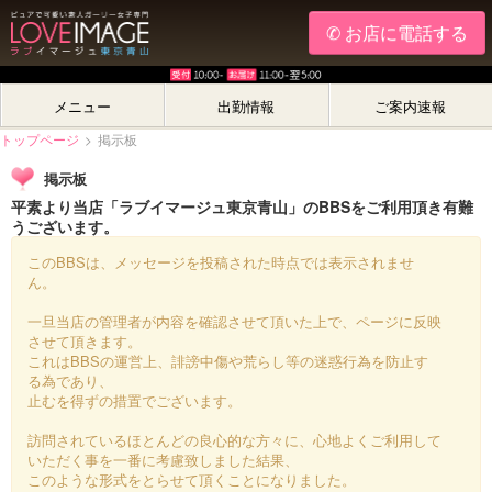
✆ お店に電話する
メニュー
出勤情報
ご案内速報
トップページ
>
掲示板
掲示板
平素より当店「ラブイマージュ東京青山」のBBSをご利用頂き有難
うございます。
このBBSは、メッセージを投稿された時点では表示されませ
ん。
一旦当店の管理者が内容を確認させて頂いた上で、ページに反映
させて頂きます。
これはBBSの運営上、誹謗中傷や荒らし等の迷惑行為を防止す
る為であり、
止むを得ずの措置でございます。
訪問されているほとんどの良心的な方々に、心地よくご利用して
いただく事を一番に考慮致しました結果、
このような形式をとらせて頂くことになりました。